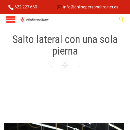
622 227 660
info@onlinepersonaltrainer.es

Salto lateral con una sola
pierna


