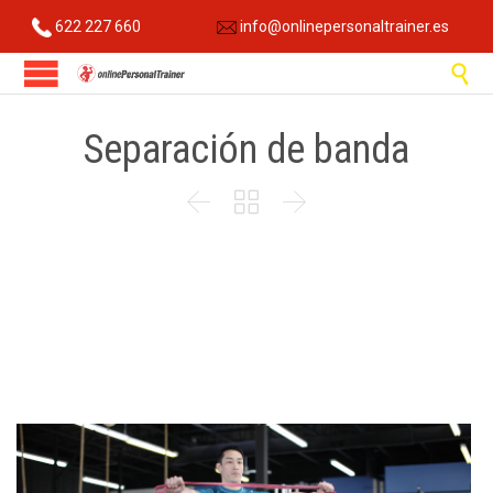
622 227 660
info@onlinepersonaltrainer.es

Separación de banda


