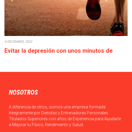
4 DECEMBER, 2022
Evitar la depresión con unos minutos de
deporte a la semana
Cada década que pasa la calidad de vida empeora: los salarios
bajan o en el…
NOSOTROS
A diferencia de otros, somos una empresa formada
íntegramente por Dietistas y Entrenadores Personales
Titulados Superiores con años de Experiencia para Ayudarte
a Mejorar tu Físico, Rendimiento y Salud.