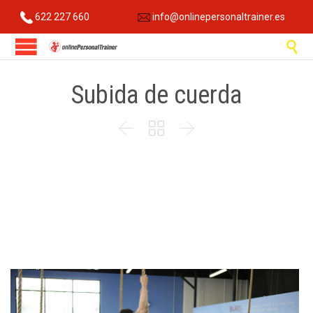
622 227 660
info@onlinepersonaltrainer.es

Subida de cuerda


