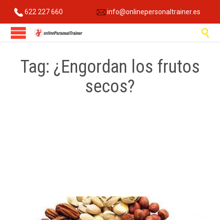
622 227 660
info@onlinepersonaltrainer.es

Tag:
¿Engordan los frutos
secos?