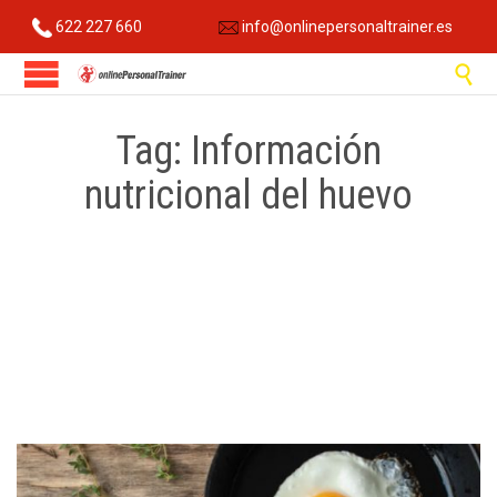
622 227 660
info@onlinepersonaltrainer.es

Tag:
Información
nutricional del huevo