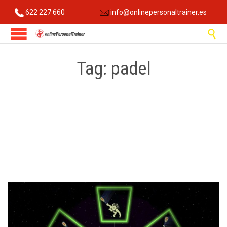
622 227 660
info@onlinepersonaltrainer.es

Tag:
padel