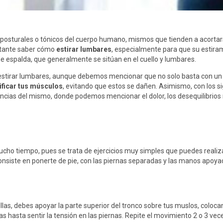
 posturales o tónicos del cuerpo humano, mismos que tienden a acorta
ortante saber cómo
estirar lumbares
, especialmente para que su estiram
e espalda, que generalmente se sitúan en el cuello y lumbares.
 estirar lumbares, aunque debemos mencionar que no solo basta con un 
ificar tus músculos
, evitando que estos se dañen. Asimismo, con los si
encias del mismo, donde podemos mencionar el dolor, los desequilibrio
ho tiempo, pues se trata de ejercicios muy simples que puedes realiza
consiste en ponerte de pie, con las piernas separadas y las manos apoyada
llas, debes apoyar la parte superior del tronco sobre tus muslos, coloc
as hasta sentir la tensión en las piernas. Repite el movimiento 2 o 3 vec