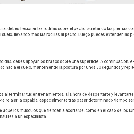
 debes flexionar las rodillas sobre el pecho, sujetando las piernas con 
el suelo, llevando más las rodillas al pecho. Luego puedes extender las
didas, debes apoyar los brazos sobre una superficie. A continuación, ext
rso hacia el suelo, manteniendo la postura por unos 30 segundos y repi
los al terminar tus entrenamientos, a la hora de despertarte y levantarte 
e relajar la espalda, especialmente tras pasar determinado tiempo se
 de aquellos músculos que tienden a acortarse, como en el caso de los l
sultes a un especialista.