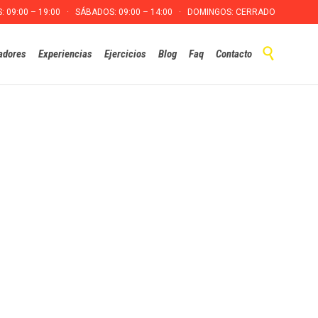
S: 09:00 – 19:00 · SÁBADOS: 09:00 – 14:00 · DOMINGOS: CERRADO
Skip

adores
Experiencias
Ejercicios
Blog
Faq
Contacto
to
content