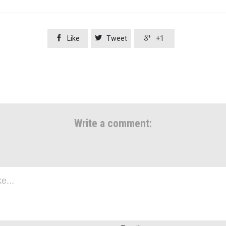



Like
Tweet
+1
Write a comment: