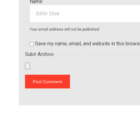
Name
Your email address will not be published.
Save my name, email, and website in this browse
Subir Archivo
(Allowed file types:
jpg, gif, png, pdf, doc, docx, x