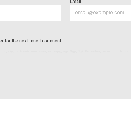
Email
r for the next time I comment.
ls, rar, zip, mp4, m4v, mov, wmv, avi, mpg, ogv, 3gp, 3g2, flv, webm
, maximum file size