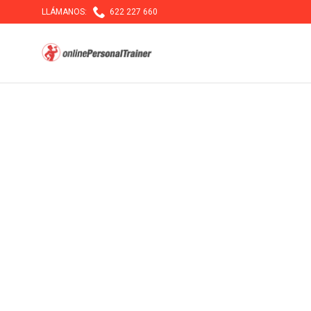

LLÁMANOS:
622 227 660