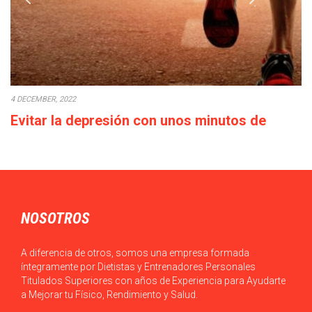
4 DECEMBER, 2022
Evitar la depresión con unos minutos de
deporte a la semana
Cada década que pasa la calidad de vida empeora: los salarios
bajan o en el…
NOSOTROS
A diferencia de otros, somos una empresa formada
íntegramente por Dietistas y Entrenadores Personales
Titulados Superiores con años de Experiencia para Ayudarte
a Mejorar tu Físico, Rendimiento y Salud.