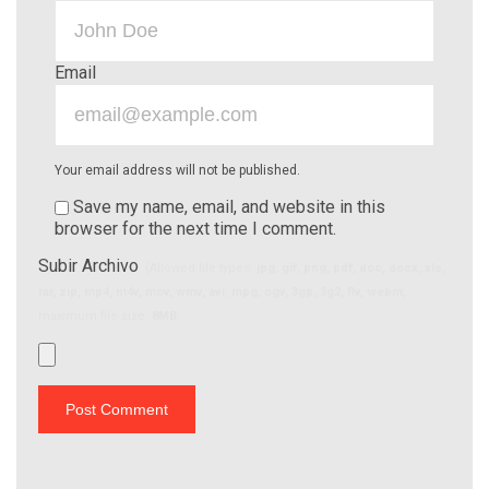
Email
Your email address will not be published.
Save my name, email, and website in this
browser for the next time I comment.
Subir Archivo
(Allowed file types:
jpg, gif, png, pdf, doc, docx, xls,
rar, zip, mp4, m4v, mov, wmv, avi, mpg, ogv, 3gp, 3g2, flv, webm
,
maximum file size:
8MB.