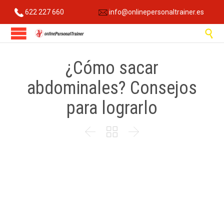
622 227 660
info@onlinepersonaltrainer.es

¿Cómo sacar
abdominales? Consejos
para lograrlo


