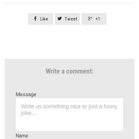



Like
Tweet
+1
Write a comment:
Message
Name