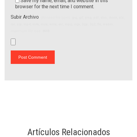
Save my name, email, and website in this
browser for the next time I comment.
Subir Archivo
(Allowed file types:
jpg, gif, png, pdf, doc, docx, xls,
rar, zip, mp4, m4v, mov, wmv, avi, mpg, ogv, 3gp, 3g2, flv, webm
,
maximum file size:
8MB.
Artículos Relacionados