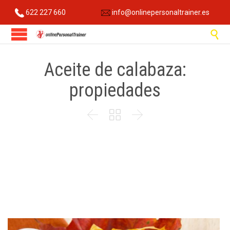
622 227 660
info@onlinepersonaltrainer.es

Aceite de calabaza:
propiedades


