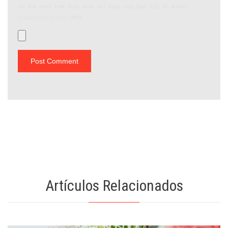
rar, zip, mp4, m4v, mov, wmv, avi, mpg, ogv, 3gp, 3g2, flv, webm
,
maximum file size:
8MB.
Artículos Relacionados