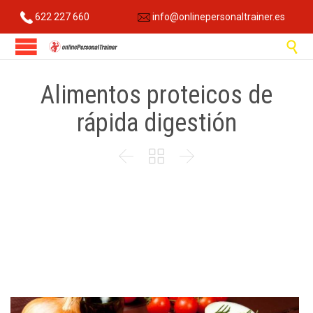
622 227 660
info@onlinepersonaltrainer.es

Alimentos proteicos de
rápida digestión


