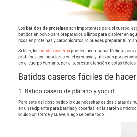
Los
batidos de proteínas
son importantes para el cuerpo, e
batidos en polvo para prepararlos o listos para disolver en ag
ricos en proteínas y carbohidratos, lo puedes preparar tú mi
Si bien, los
batidos caseros
pueden acompañar tú dieta para ay
proteínas son populares en el gimnasio y utilizado por perso
en el cuerpo humano, por ello, presta atención a estas fáciles
Batidos caseros fáciles de hacer
1. Batido casero de plátano y yogurt
Para este delicioso batido lo que necesitas es dos claras de h
en un recipiente para batirlas y cocerlas, en la sartén o micr
líquido uniforme y suave, luego se bebe todo.