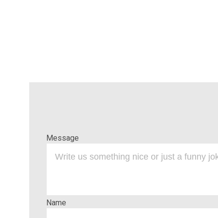
Message
Name