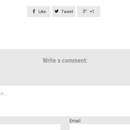



Like
Tweet
+1
Write a comment:
Email