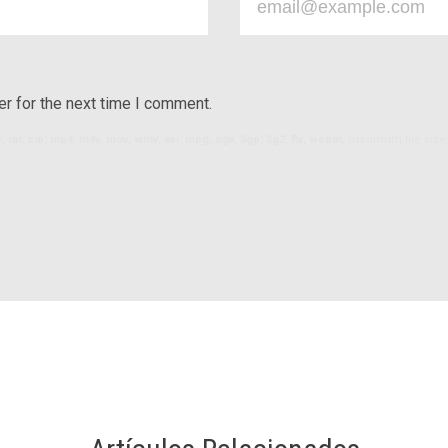
r for the next time I comment.
ls, rar, zip, mp4, m4v, mov, wmv, avi, mpg, ogv, 3gp, 3g2, flv, webm
, maximum file size