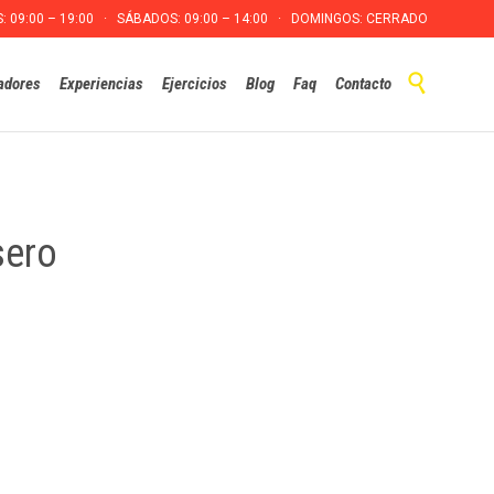
S: 09:00 – 19:00 · SÁBADOS: 09:00 – 14:00 · DOMINGOS: CERRADO
Skip

adores
Experiencias
Ejercicios
Blog
Faq
Contacto
to
content
sero