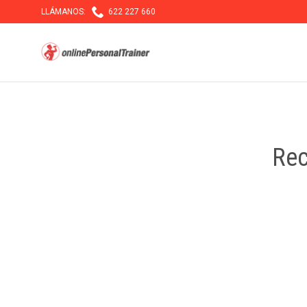

LLÁMANOS:
622 227 660
Rec