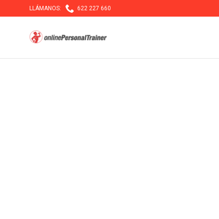

LLÁMANOS:
622 227 660