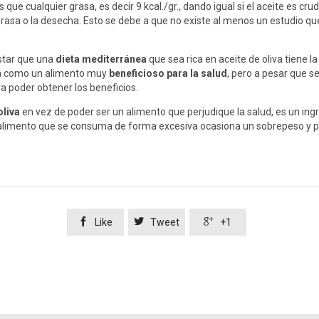
ue cualquier grasa, es decir 9 kcal./gr., dando igual si el aceite es crud
rasa o la desecha. Esto se debe a que no existe al menos un estudio 
star que una
dieta mediterránea
que sea rica en aceite de oliva tiene l
era como un alimento muy
beneficioso para la salud
, pero a pesar que s
 poder obtener los beneficios.
oliva
en vez de poder ser un alimento que perjudique la salud, es un ingr
alimento que se consuma de forma excesiva ocasiona un sobrepeso y po



Like
Tweet
+1