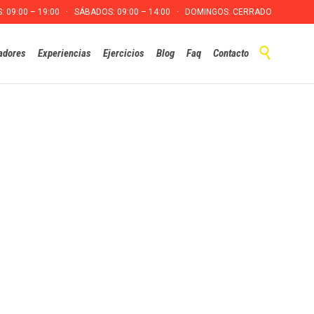
S: 09:00 – 19:00 · SÁBADOS: 09:00 – 14:00 · DOMINGOS: CERRADO
Skip

adores
Experiencias
Ejercicios
Blog
Faq
Contacto
to
content