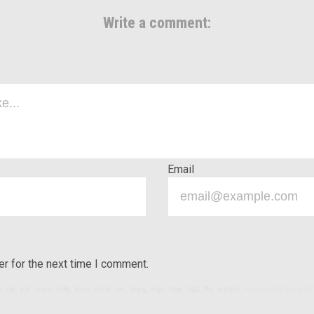
Write a comment:
Email
r for the next time I comment.
ls, rar, zip, mp4, m4v, mov, wmv, avi, mpg, ogv, 3gp, 3g2, flv, webm
, maximum file size