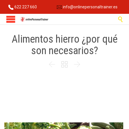
622 227 660
info@onlinepersonaltrainer.es

Alimentos hierro ¿por qué
son necesarios?


