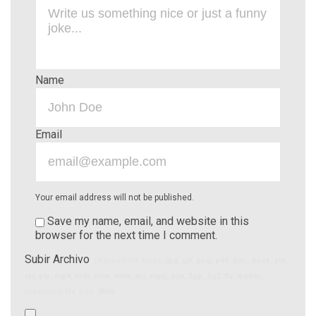
Name
Email
Your email address will not be published.
Save my name, email, and website in this
browser for the next time I comment.
Subir Archivo
(Allowed file types:
jpg, gif, png, pdf, doc, docx, xls,
rar, zip, mp4, m4v, mov, wmv, avi, mpg, ogv, 3gp, 3g2, flv, webm
,
maximum file size:
8MB.