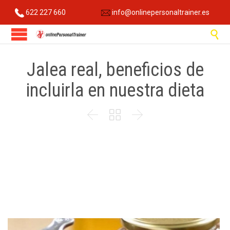
622 227 660
info@onlinepersonaltrainer.es

Jalea real, beneficios de
incluirla en nuestra dieta


