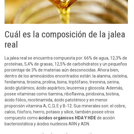
Cuál es la composición de la jalea
real
La jalea real se encuentra compuesta por: 66% de agua, 12,3% de
proteínas, 5,4% de grasas, 12,5% de carbohidratos y un pequeños
porcentaje de 3% de materias aún desconocidas. Ahora bien,
dentro de los aminoácidos encontrados están: la alanina, cisteína,
fenilamina, tirosina, prolina, lisina, triptófano, treonina, serina,
ácido glutámico, ácido aspártico, leucemia y glicocola. Además,
posee vitaminas como tiamina, riboflavina, piridoxina, biotina,
ácido fólico, nicotinamida, ácido patoténico y en menor
proporción vitamina A, C, D, E y B-12. Sus minerales son: el cobre,
calcio, fósforo, hierro, potasio y sílice, también posee otros
compuesto como
ácidos orgánicos HDA Y HDE
de acción
bacteriostática y ácidos nucleicos ARN y ADN.