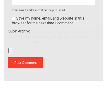
Your email address will not be published.
Save my name, email, and website in this
browser for the next time I comment.
Subir Archivo
(Allowed file types:
jpg, gif, png, pdf, doc, docx, xls,
rar, zip, mp4, m4v, mov, wmv, avi, mpg, ogv, 3gp, 3g2, flv, webm
,
maximum file size:
8MB.