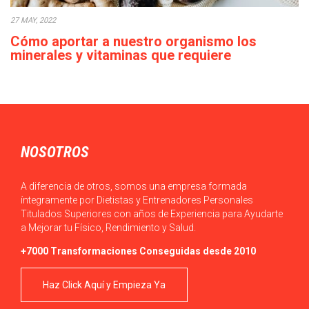
27 MAY, 2022
Cómo aportar a nuestro organismo los
minerales y vitaminas que requiere
diariamente
Actualmente, en ocasiones, podemos observar que el acceso a
los alimentos es sencillo en la…
NOSOTROS
A diferencia de otros, somos una empresa formada
íntegramente por Dietistas y Entrenadores Personales
Titulados Superiores con años de Experiencia para Ayudarte
a Mejorar tu Físico, Rendimiento y Salud.
+7000 Transformaciones Conseguidas desde 2010
Haz Click Aquí y Empieza Ya