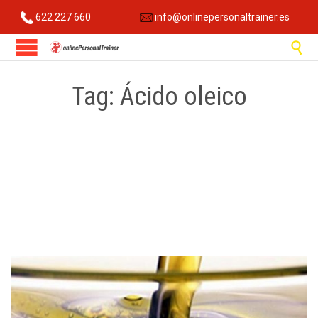
622 227 660
info@onlinepersonaltrainer.es

Tag:
Ácido oleico