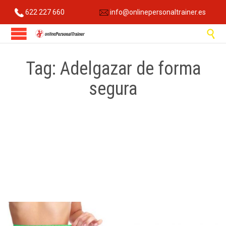
622 227 660
info@onlinepersonaltrainer.es

Tag:
Adelgazar de forma
segura