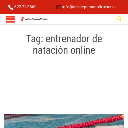
622 227 660
info@onlinepersonaltrainer.es

Tag:
entrenador de
natación online