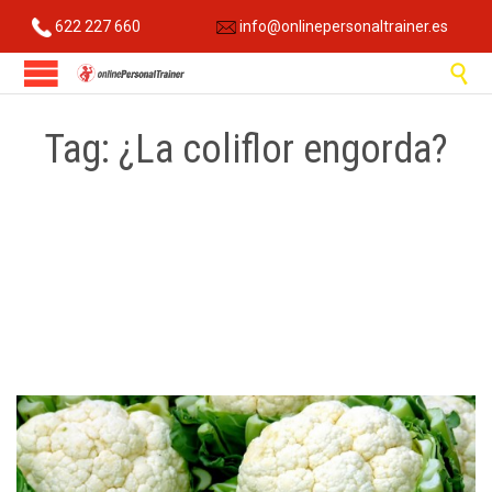
622 227 660
info@onlinepersonaltrainer.es

Tag:
¿La coliflor engorda?