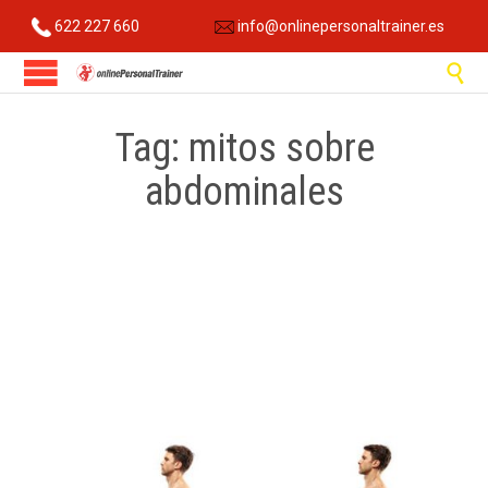
622 227 660
info@onlinepersonaltrainer.es

Tag:
mitos sobre
abdominales