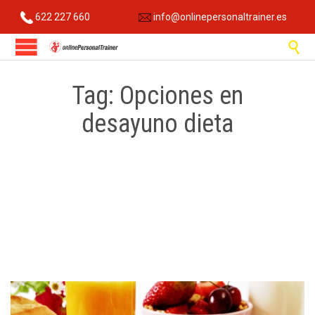
622 227 660
info@onlinepersonaltrainer.es

Tag:
Opciones en
desayuno dieta