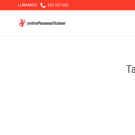

LLÁMANOS:
622 227 660
T