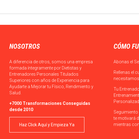
NOSOTROS
CÓMO FU
A diferencia de otros, somos una empresa
Abonas el Se
formada íntegramente por Dietistas y
Rellenas el c
Entrenadores Personales Titulados
necesitamos 
Superiores con años de Experiencia para
Ayudarte a Mejorar tu Físico, Rendimiento y
Tu Entrenado
Salud.
Entrenamient
Personalizad
+7000 Transformaciones Conseguidas
desde 2010
Seguimiento 
te motivará d
mientras con
Haz Click Aquí y Empieza Ya