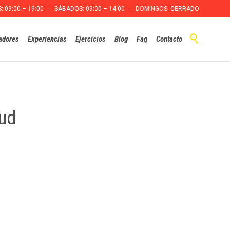
S: 09:00 – 19:00 · SÁBADOS: 09:00 – 14:00 · DOMINGOS: CERRADO
Skip

adores
Experiencias
Ejercicios
Blog
Faq
Contacto
to
content
lud