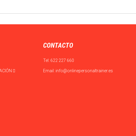
CONTACTO
Tel:
622 227 660
CACIÓN
Email:
info@onlinepersonaltrainer.es