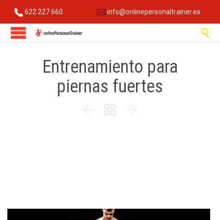
622 227 660
info@onlinepersonaltrainer.es

Entrenamiento para
piernas fuertes


