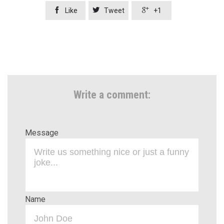



Like
Tweet
+1
Write a comment:
Message
Name