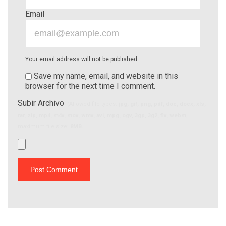
Email
Your email address will not be published.
Save my name, email, and website in this
browser for the next time I comment.
Subir Archivo
(Allowed file types:
jpg, gif, png, pdf, doc, docx, xls,
rar, zip, mp4, m4v, mov, wmv, avi, mpg, ogv, 3gp, 3g2, flv, webm
,
maximum file size:
8MB.