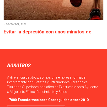
4 DECEMBER, 2022
Evitar la depresión con unos minutos de
deporte a la semana
Cada década que pasa la calidad de vida empeora: los salarios
bajan o en el…
NOSOTROS
A diferencia de otros, somos una empresa formada
íntegramente por Dietistas y Entrenadores Personales
Titulados Superiores con años de Experiencia para Ayudarte
a Mejorar tu Físico, Rendimiento y Salud.
+7000 Transformaciones Conseguidas desde 2010