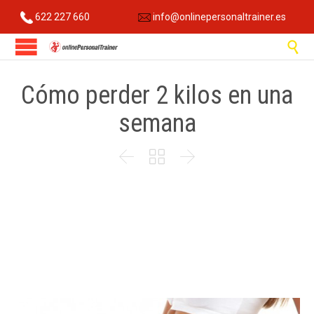
622 227 660
info@onlinepersonaltrainer.es

Cómo perder 2 kilos en una
semana


