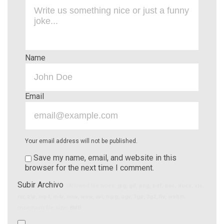
Name
Email
Your email address will not be published.
Save my name, email, and website in this
browser for the next time I comment.
Subir Archivo
(Allowed file types:
jpg, gif, png, pdf, doc, docx, xls,
rar, zip, mp4, m4v, mov, wmv, avi, mpg, ogv, 3gp, 3g2, flv, webm
,
maximum file size:
8MB.