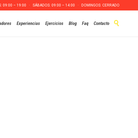
S: 09:00 – 19:00 · SÁBADOS: 09:00 – 14:00 · DOMINGOS: CERRADO
Skip

adores
Experiencias
Ejercicios
Blog
Faq
Contacto
to
content