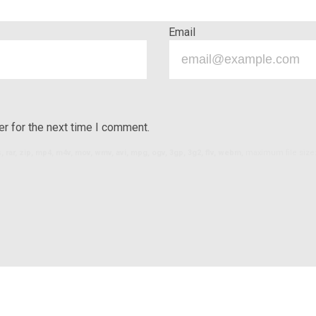
Email
r for the next time I comment.
ls, rar, zip, mp4, m4v, mov, wmv, avi, mpg, ogv, 3gp, 3g2, flv, webm
, maximum file size