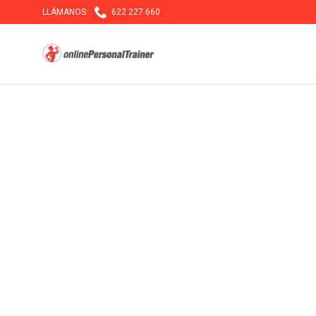

LLÁMANOS:
622 227 660