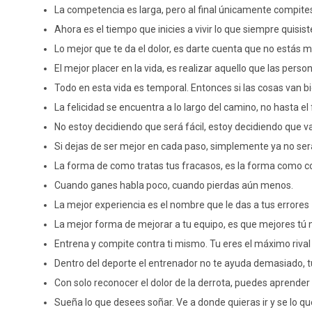
La competencia es larga, pero al final únicamente compit
Ahora es el tiempo que inicies a vivir lo que siempre quisist
Lo mejor que te da el dolor, es darte cuenta que no estás m
El mejor placer en la vida, es realizar aquello que las perso
Todo en esta vida es temporal. Entonces si las cosas van b
La felicidad se encuentra a lo largo del camino, no hasta el f
No estoy decidiendo que será fácil, estoy decidiendo que va
Si dejas de ser mejor en cada paso, simplemente ya no se
La forma de como tratas tus fracasos, es la forma como co
Cuando ganes habla poco, cuando pierdas aún menos.
La mejor experiencia es el nombre que le das a tus errores
La mejor forma de mejorar a tu equipo, es que mejores tú
Entrena y compite contra ti mismo. Tu eres el máximo riva
Dentro del deporte el entrenador no te ayuda demasiado, 
Con solo reconocer el dolor de la derrota, puedes aprender a
Sueña lo que desees soñar. Ve a donde quieras ir y se lo qu