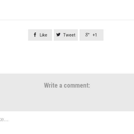



Like
Tweet
+1
Write a comment: