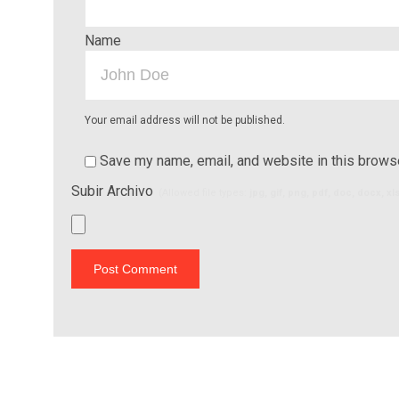
Name
Your email address will not be published.
Save my name, email, and website in this browse
Subir Archivo
(Allowed file types:
jpg, gif, png, pdf, doc, docx, x