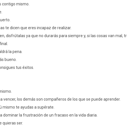
es contigo mismo.
e.
uerto.
nas te dicen que eres incapaz de realizar.
ien, disfrútalas ya que no durarás para siempre y, si las cosas van mal,
inal.
ldrá la pena.
rás bueno.
nsigues tus éxitos.
 mismo.
l a vencer, los demás son compañeros de los que se puede aprender.
tú mismo te ayudas a supérate.
 dominar la frustración de un fracaso en la vida diaria.
e quieras ser.