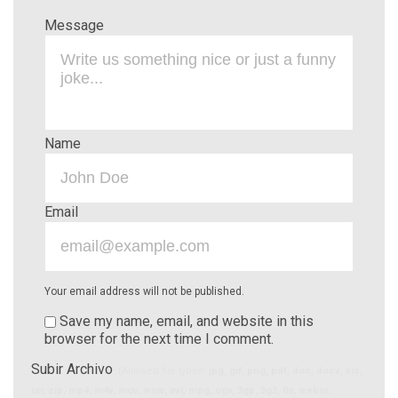
Message
Name
Email
Your email address will not be published.
Save my name, email, and website in this
browser for the next time I comment.
Subir Archivo
(Allowed file types:
jpg, gif, png, pdf, doc, docx, xls,
rar, zip, mp4, m4v, mov, wmv, avi, mpg, ogv, 3gp, 3g2, flv, webm
,