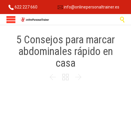
622 227 660
info@onlinepersonaltrainer.es

5 Consejos para marcar
abdominales rápido en
casa


