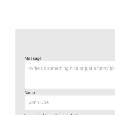
Message
Name