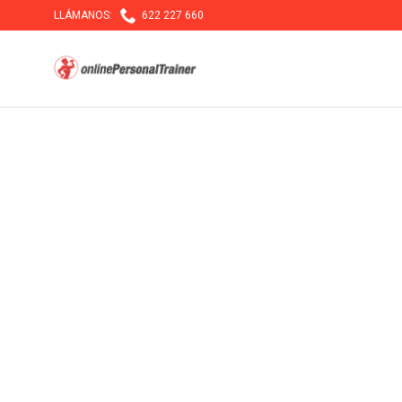

LLÁMANOS:
622 227 660