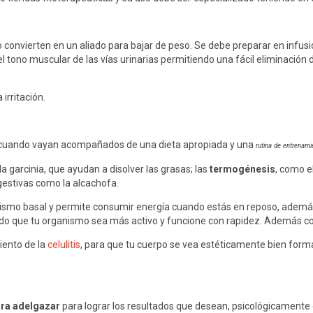
lo convierten en un aliado para bajar de peso. Se debe preparar en infusi
el tono muscular de las vías urinarias permitiendo una fácil eliminación 
irritación.
y cuando vayan acompañados de una dieta apropiada y una
rutina de entrenamie
la garcinia, que ayudan a disolver las grasas; las
termogénesis
, como el
gestivas como la alcachofa.
ismo basal y permite consumir energía cuando estás en reposo, además d
endo que tu organismo sea más activo y funcione con rapidez. Además con
miento de la
celulitis
, para que tu cuerpo se vea estéticamente bien forma
ara adelgazar
para lograr los resultados que desean, psicológicamente