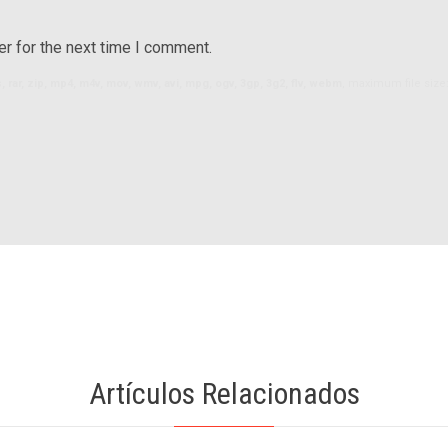
r for the next time I comment.
ls, rar, zip, mp4, m4v, mov, wmv, avi, mpg, ogv, 3gp, 3g2, flv, webm
, maximum file size
Artículos Relacionados