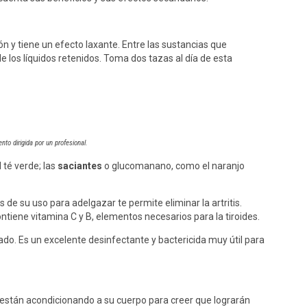
ón y tiene un efecto laxante. Entre las sustancias que
de los líquidos retenidos. Toma dos tazas al día de esta
nto dirigida por un profesional.
 té verde; las
saciantes
o glucomanano, como el naranjo
e su uso para adelgazar te permite eliminar la artritis.
tiene vitamina C y B, elementos necesarios para la tiroides.
do. Es un excelente desinfectante y bactericida muy útil para
 están acondicionando a su cuerpo para creer que lograrán