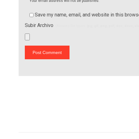
Your email address will not be published.
Save my name, email, and website in this browse
Subir Archivo
(Allowed file types:
jpg, gif, png, pdf, doc, docx, x