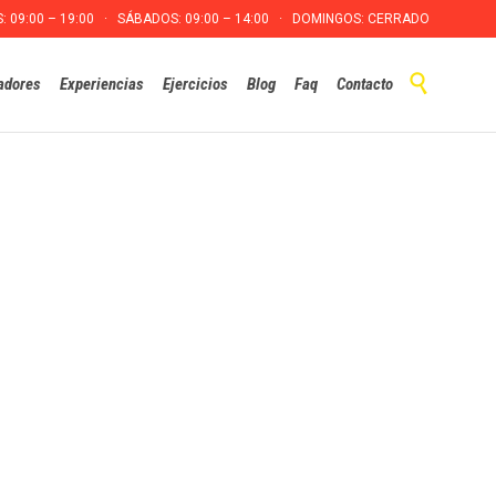
S: 09:00 – 19:00 · SÁBADOS: 09:00 – 14:00 · DOMINGOS: CERRADO
Skip

adores
Experiencias
Ejercicios
Blog
Faq
Contacto
to
content