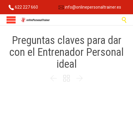
622 227 660
info@onlinepersonaltrainer.es

Preguntas claves para dar
con el Entrenador Personal
ideal


