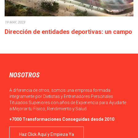
19 MAY, 2023
Dirección de entidades deportivas: un campo
con elevadas perspectivas profesionales
El Máster en MBA en Dirección de Entidades Deportivas de
TECH te ofrece la oportunidad…
NOSOTROS
A diferencia de otros, somos una empresa formada
íntegramente por Dietistas y Entrenadores Personales
Titulados Superiores con años de Experiencia para Ayudarte
a Mejorar tu Físico, Rendimiento y Salud.
+7000 Transformaciones Conseguidas desde 2010
Haz Click Aquí y Empieza Ya