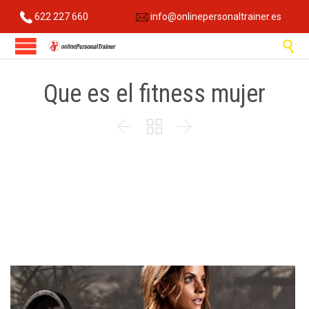
622 227 660
info@onlinepersonaltrainer.es

Que es el fitness mujer


