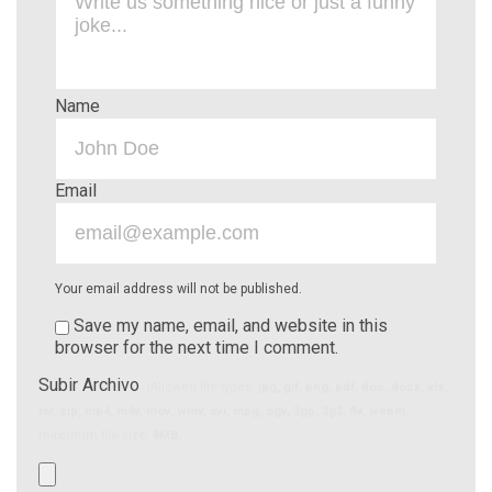
Name
Email
Your email address will not be published.
Save my name, email, and website in this
browser for the next time I comment.
Subir Archivo
(Allowed file types:
jpg, gif, png, pdf, doc, docx, xls,
rar, zip, mp4, m4v, mov, wmv, avi, mpg, ogv, 3gp, 3g2, flv, webm
,
maximum file size:
8MB.