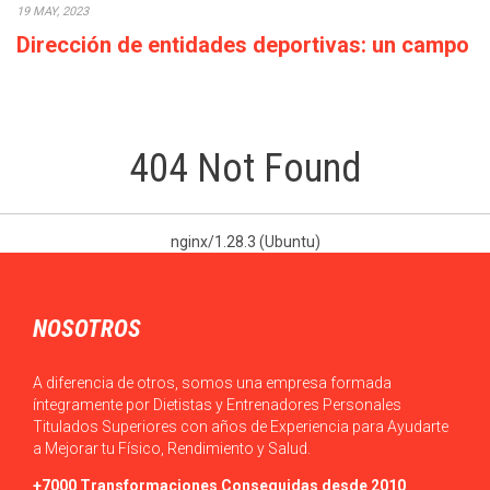
19 MAY, 2023
Dirección de entidades deportivas: un campo
con elevadas perspectivas profesionales
El Máster en MBA en Dirección de Entidades Deportivas de
TECH te ofrece la oportunidad…
404 Not Found
nginx/1.28.3 (Ubuntu)
NOSOTROS
A diferencia de otros, somos una empresa formada
íntegramente por Dietistas y Entrenadores Personales
Titulados Superiores con años de Experiencia para Ayudarte
a Mejorar tu Físico, Rendimiento y Salud.
+7000 Transformaciones Conseguidas desde 2010