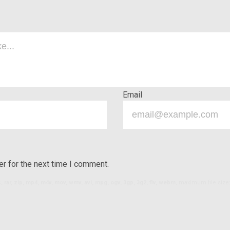
Email
r for the next time I comment.
ls, rar, zip, mp4, m4v, mov, wmv, avi, mpg, ogv, 3gp, 3g2, flv, webm
, maximum file size