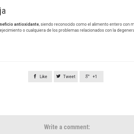
ja
neficio antioxidante
, siendo reconocido como el alimento entero con m
nvejecimiento o cualquiera de los problemas relacionados con la degen



Like
Tweet
+1
Write a comment: