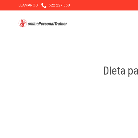

LLÁMANOS:
622 227 660
Dieta p