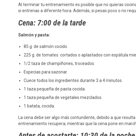
Al terminar tu entrenamiento es posible que no quieras cocin
si entrenas a diferente hora. Además, si pesas poco o no requi
Cena: 7:00 de la tarde
Salmón y pasta:
85 g. de salmón cocido.
225 g. de tomates. cortados o aplastados con espátula mi
1/2 taza de champiñones, troceados.
Especias para sazonar.
Cuece todos los ingredientes durante 3 a 4 minutos.
1 taza pequeña de pasta cocida.
1 taza pequeña de vegetales mezclados.
1 batata, cocida.
La cena debe ser algo más contundente, debido a que resulta
entrenamiento recupera, mientras que la cena pone en marc
Antes de acostarte: 10:30 de la noche