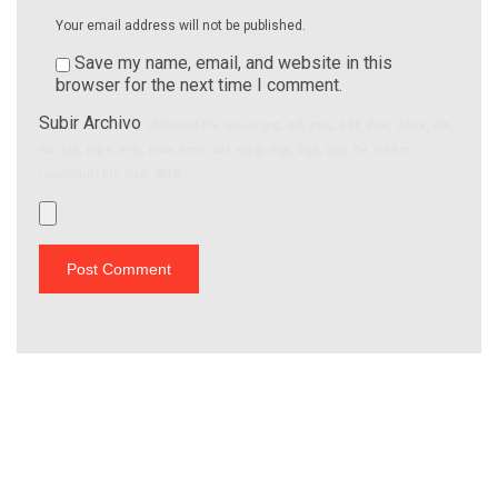
Your email address will not be published.
Save my name, email, and website in this
browser for the next time I comment.
Subir Archivo
(Allowed file types:
jpg, gif, png, pdf, doc, docx, xls,
rar, zip, mp4, m4v, mov, wmv, avi, mpg, ogv, 3gp, 3g2, flv, webm
,
maximum file size:
8MB.