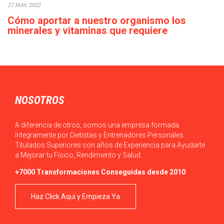
27 MAY, 2022
Cómo aportar a nuestro organismo los
minerales y vitaminas que requiere
diariamente
Actualmente, en ocasiones, podemos observar que el acceso a
los alimentos es sencillo en la…
NOSOTROS
A diferencia de otros, somos una empresa formada
íntegramente por Dietistas y Entrenadores Personales
Titulados Superiores con años de Experiencia para Ayudarte
a Mejorar tu Físico, Rendimiento y Salud.
+7000 Transformaciones Conseguidas desde 2010
Haz Click Aquí y Empieza Ya