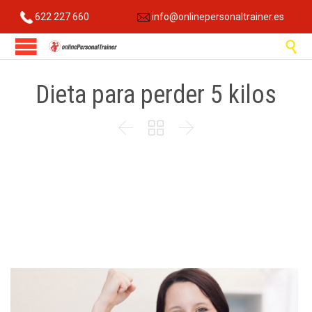
622 227 660
info@onlinepersonaltrainer.es

Dieta para perder 5 kilos


