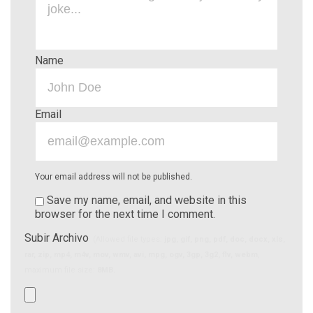
Name
Email
Your email address will not be published.
Save my name, email, and website in this
browser for the next time I comment.
Subir Archivo
(Allowed file types:
jpg, gif, png, pdf, doc, docx, xls,
rar, zip, mp4, m4v, mov, wmv, avi, mpg, ogv, 3gp, 3g2, flv, webm
,
maximum file size:
8MB.