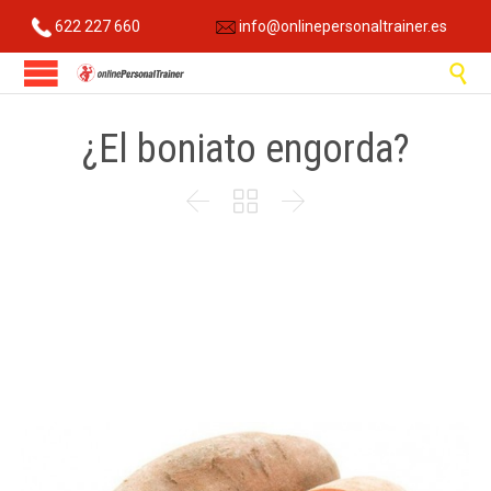
622 227 660
info@onlinepersonaltrainer.es

¿El boniato engorda?


