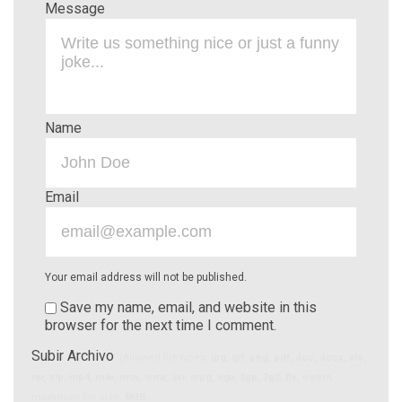
Message
Name
Email
Your email address will not be published.
Save my name, email, and website in this
browser for the next time I comment.
Subir Archivo
(Allowed file types:
jpg, gif, png, pdf, doc, docx, xls,
rar, zip, mp4, m4v, mov, wmv, avi, mpg, ogv, 3gp, 3g2, flv, webm
,
maximum file size:
8MB.