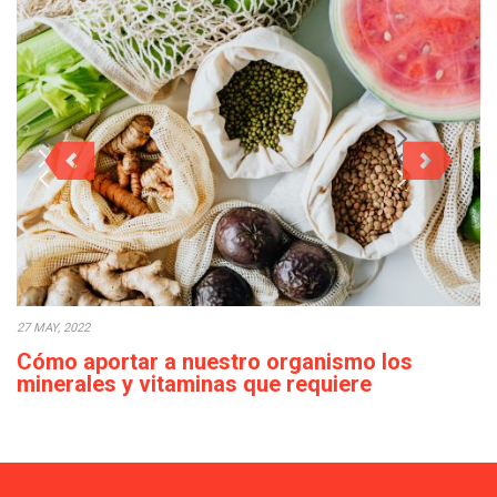
27 MAY, 2022
Cómo aportar a nuestro organismo los
minerales y vitaminas que requiere
diariamente
Actualmente, en ocasiones, podemos observar que el acceso a
los alimentos es sencillo en la…