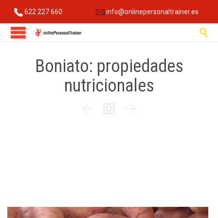
622 227 660
info@onlinepersonaltrainer.es

Boniato: propiedades
nutricionales


