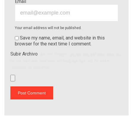
Email
Your email address will not be published.
Save my name, email, and website in this
browser for the next time I comment.
Subir Archivo
(Allowed file types:
jpg, gif, png, pdf, doc, docx, xls,
rar, zip, mp4, m4v, mov, wmv, avi, mpg, ogv, 3gp, 3g2, flv, webm
,
maximum file size:
8MB.