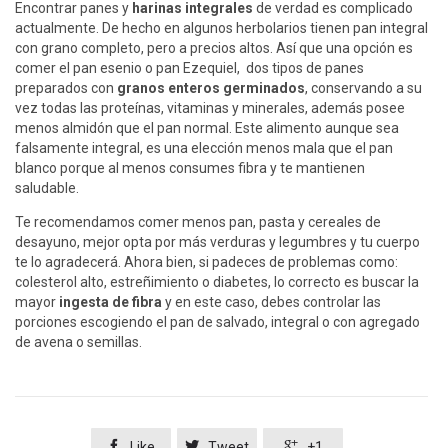
Encontrar panes y
harinas integrales
de verdad es complicado
actualmente. De hecho en algunos herbolarios tienen pan integral
con grano completo, pero a precios altos. Así que una opción es
comer el pan esenio o pan Ezequiel, dos tipos de panes
preparados con
granos enteros germinados
, conservando a su
vez todas las proteínas, vitaminas y minerales, además posee
menos almidón que el pan normal. Este alimento aunque sea
falsamente integral, es una elección menos mala que el pan
blanco porque al menos consumes fibra y te mantienen
saludable.
Te recomendamos comer menos pan, pasta y cereales de
desayuno, mejor opta por más verduras y legumbres y tu cuerpo
te lo agradecerá. Ahora bien, si padeces de problemas como:
colesterol alto, estreñimiento o diabetes, lo correcto es buscar la
mayor
ingesta de fibra
y en este caso, debes controlar las
porciones escogiendo el pan de salvado, integral o con agregado
de avena o semillas.



Like
Tweet
+1