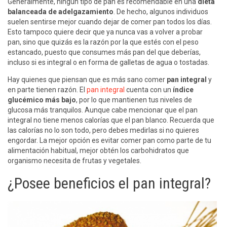
Generalmente, ningún tipo de pan es recomendable en una
dieta
balanceada de adelgazamiento
. De hecho, algunos individuos
suelen sentirse mejor cuando dejar de comer pan todos los días.
Esto tampoco quiere decir que ya nunca vas a volver a probar
pan, sino que quizás es la razón por la que estés con el peso
estancado, puesto que consumes más pan del que deberías,
incluso si es integral o en forma de galletas de agua o tostadas.
Hay quienes que piensan que es más sano comer
pan integral
y
en parte tienen razón. El
pan integral
cuenta con un
índice
glucémico más bajo
, por lo que mantienen tus niveles de
glucosa más tranquilos. Aunque cabe mencionar que el pan
integral no tiene menos calorías que el pan blanco. Recuerda que
las calorías no lo son todo, pero debes medirlas si no quieres
engordar. La mejor opción es evitar comer pan como parte de tu
alimentación habitual, mejor obtén los carbohidratos que
organismo necesita de frutas y vegetales.
¿Posee beneficios el pan integral?