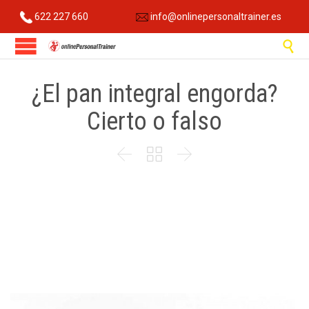
622 227 660
info@onlinepersonaltrainer.es

¿El pan integral engorda?
Cierto o falso


