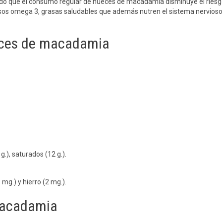
ado que el consumo regular de nueces de macadamia disminuye el riesg
asos omega 3, grasas saludables que además nutren el sistema nervios
ueces de macadamia
.), saturados (12 g.).
 mg.) y hierro (2 mg.).
macadamia