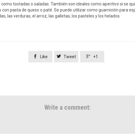
como tostadas o saladas. También son ideales como aperitivo si se qu
on pasta de queso o paté. Se puede utilizar como guarnición para espes
s, las verduras, el arroz, las galletas, los pasteles y los helados.



Like
Tweet
+1
Write a comment: