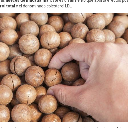
 las
nueces de macadamia
. Este es un alimento que aporta efectos posit
rol total
y el denominado colesterol LDL.