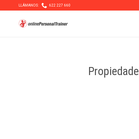

LLÁMANOS:
622 227 660
Propiedade