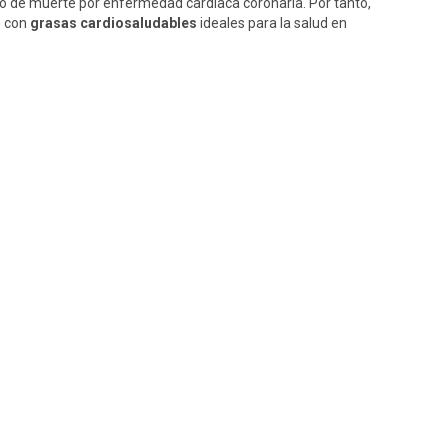
o de muerte por enfermedad cardiaca coronaria. Por tanto,
o con
grasas cardiosaludables
ideales para la salud en