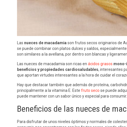
Las
nueces de macadamia
son frutos secos originarios de A
se puede combinar con platos dulces y saldos, especialment
son similares a la avellana, por dentro son blancas y liger
Las nueces de macadamia son ricas en
ácidos grasos
mono-i
beneficios y propiedades cardiosaludables
, interesantes p
que aportan virtudes interesantes a la hora de cuidar el coraz
Hay que destacar también que además de proteína, carbohid
principalmente a la vitamina E. Este
fruto seco
se puede adquir
puede mantener con un sabor único y especial para consumir.
Beneficios de las nueces de ma
Para disfrutar de unos niveles óptimos y normales de colester