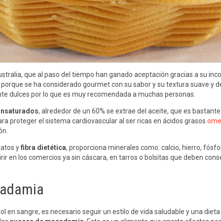
ustralia, que al paso del tiempo han ganado aceptación gracias a su inc
e porque se ha considerado gourmet con su sabor y su textura suave y
amente dulces por lo que es muy recomendada a muchas personas.
nsaturados
, alrededor de un 60% se extrae del aceite, que es bastan
ara proteger el sistema cardiovascular al ser ricas en ácidos grasos
ome
ón.
ratos y
fibra dietética
, proporciona minerales como: calcio, hierro, fósf
ir en los comercios ya sin cáscara, en tarros o bolsitas que deben cons
cadamia
ol en sangre, es necesario seguir un estilo de vida saludable y una die