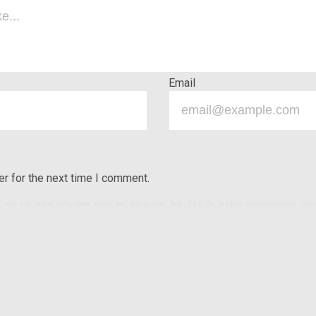
Email
r for the next time I comment.
ls, rar, zip, mp4, m4v, mov, wmv, avi, mpg, ogv, 3gp, 3g2, flv, webm
, maximum file size