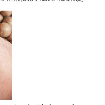
ivos sobre el perfil lipídico (sobre las grasas en sangre),