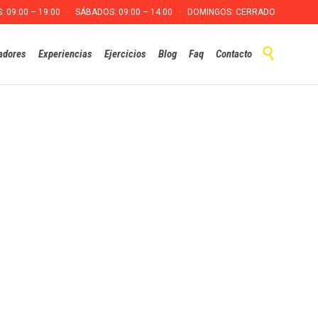
S: 09:00 – 19:00 · SÁBADOS: 09:00 – 14:00 · DOMINGOS: CERRADO
Skip

adores
Experiencias
Ejercicios
Blog
Faq
Contacto
to
content