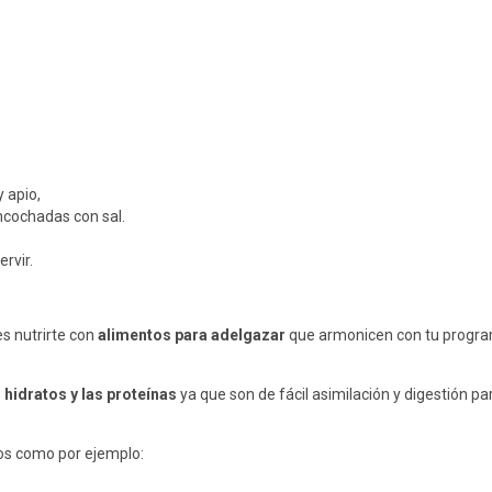
y apio,
sancochadas con sal.
ervir.
s nutrirte con
alimentos para adelgazar
que armonicen con tu program
s
hidratos y las proteínas
ya que son de fácil asimilación y digestión p
os como por ejemplo: