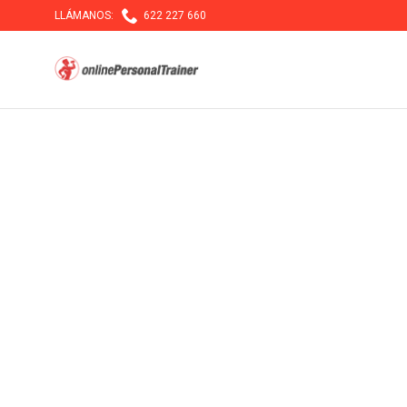

LLÁMANOS:
622 227 660