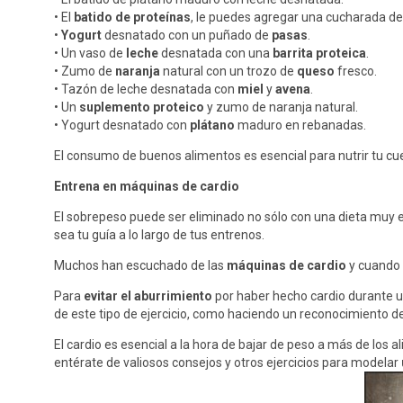
• El
batido de proteínas
, le puedes agregar una cucharada de
•
Yogurt
desnatado con un puñado de
pasas
.
• Un vaso de
leche
desnatada con una
barrita proteica
.
• Zumo de
naranja
natural con un trozo de
queso
fresco.
• Tazón de leche desnatada con
miel
y
avena
.
• Un
suplemento proteico
y zumo de naranja natural.
• Yogurt desnatado con
plátano
maduro en rebanadas.
El consumo de buenos alimentos es esencial para nutrir tu c
Entrena en máquinas de cardio
El sobrepeso puede ser eliminado no sólo con una dieta muy 
sea tu guía a lo largo de tus entrenos.
Muchos han escuchado de las
máquinas de cardio
y cuando 
Para
evitar el aburrimiento
por haber hecho cardio durante 
de este tipo de ejercicio, como haciendo un reconocimiento d
El cardio es esencial a la hora de bajar de peso a más de los 
entérate de valiosos consejos y otros ejercicios para modelar