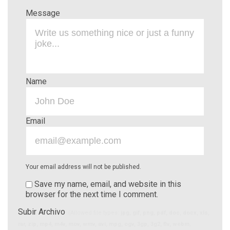
Message
Name
Email
Your email address will not be published.
Save my name, email, and website in this
browser for the next time I comment.
Subir Archivo
(Allowed file types:
jpg, gif, png, pdf, doc, docx, xls,
rar, zip, mp4, m4v, mov, wmv, avi, mpg, ogv, 3gp, 3g2, flv, webm
,