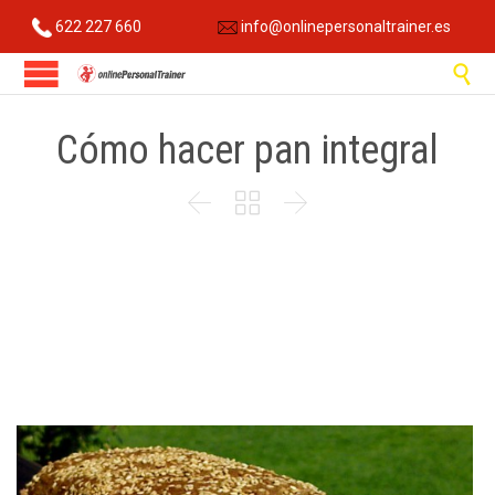
622 227 660
info@onlinepersonaltrainer.es

Cómo hacer pan integral


