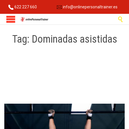
622 227 660
info@onlinepersonaltrainer.es

Tag:
Dominadas asistidas