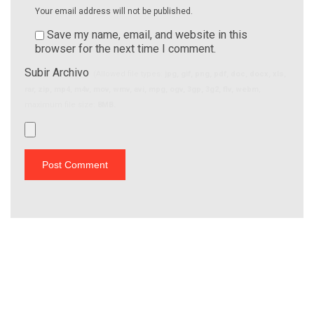
Your email address will not be published.
Save my name, email, and website in this
browser for the next time I comment.
Subir Archivo
(Allowed file types:
jpg, gif, png, pdf, doc, docx, xls,
rar, zip, mp4, m4v, mov, wmv, avi, mpg, ogv, 3gp, 3g2, flv, webm
,
maximum file size:
8MB.