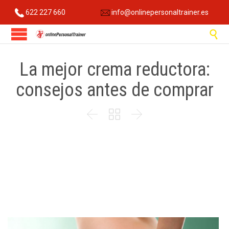
622 227 660
info@onlinepersonaltrainer.es

La mejor crema reductora:
consejos antes de comprar


