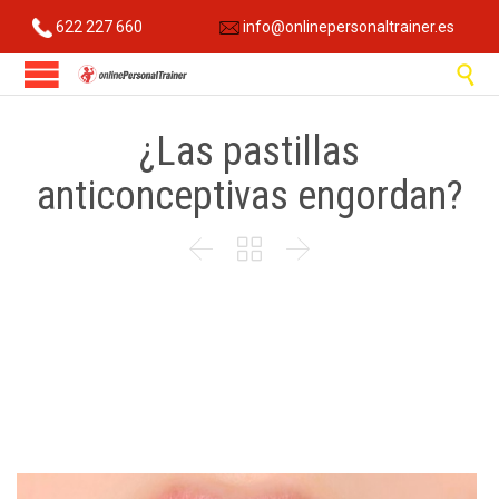
622 227 660
info@onlinepersonaltrainer.es

¿Las pastillas
anticonceptivas engordan?


