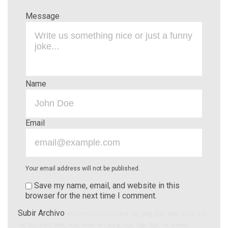
Message
Name
Email
Your email address will not be published.
Save my name, email, and website in this
browser for the next time I comment.
Subir Archivo
(Allowed file types:
jpg, gif, png, pdf, doc, docx, xls,
rar, zip, mp4, m4v, mov, wmv, avi, mpg, ogv, 3gp, 3g2, flv, webm
,