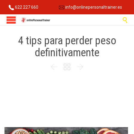
622 227 660
info@onlinepersonaltrainer.es

4 tips para perder peso
definitivamente


