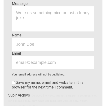
Message
Name
Email
Your email address will not be published.
Save my name, email, and website in this
browser for the next time I comment.
Subir Archivo
(Allowed file types:
jpg, gif, png, pdf, doc, docx, xls,
rar, zip, mp4, m4v, mov, wmv, avi, mpg, ogv, 3gp, 3g2, flv, webm
,