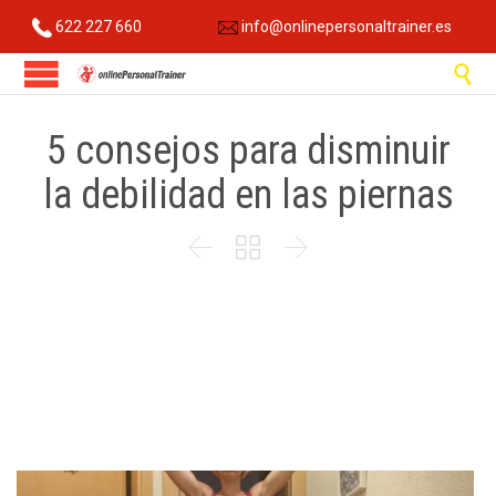
622 227 660
info@onlinepersonaltrainer.es

5 consejos para disminuir
la debilidad en las piernas


