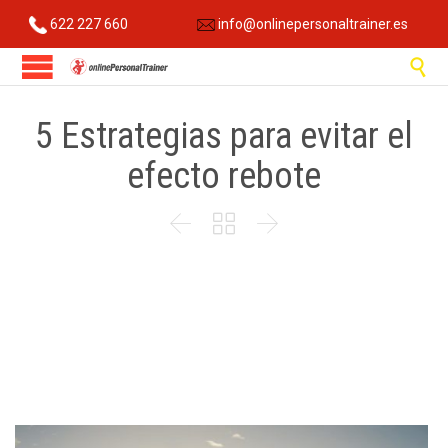
622 227 660
info@onlinepersonaltrainer.es

5 Estrategias para evitar el
efecto rebote


