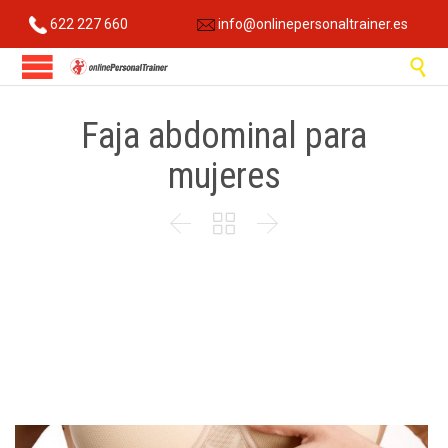
622 227 660
info@onlinepersonaltrainer.es

Faja abdominal para
mujeres


