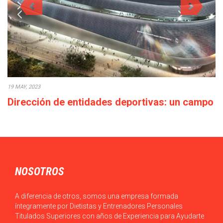
19 MAY, 2023
Dirección de entidades deportivas: un campo
con elevadas perspectivas profesionales
El Máster en MBA en Dirección de Entidades Deportivas de
TECH te ofrece la oportunidad…
NOSOTROS
A diferencia de otros, somos una empresa formada
íntegramente por Dietistas y Entrenadores Personales
Titulados Superiores con años de Experiencia para Ayudarte