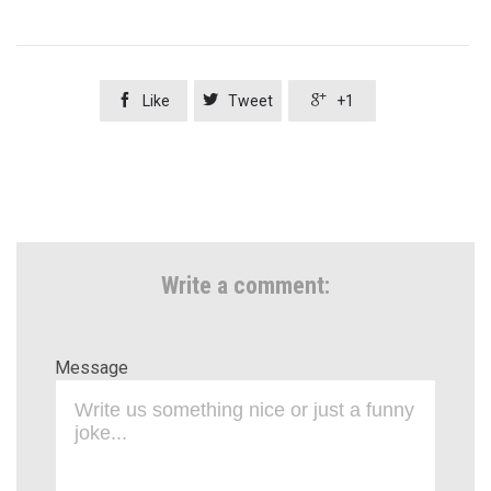



Like
Tweet
+1
Write a comment:
Message