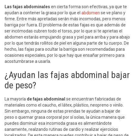
Las fajas abdominales
en cierta forma son efectivas, ya que te
ayudan a contener la grasa por lo que el
abdomen
se ve plano y
firme. Entre más apretadas serán más incomodas, pero menos
barriga por fuera. El problema de estas fajas es que además de
ser incómodas cubren todo el torso, por lo que si te aprietas el
abdomen estarás empujando grasa y piel para arriba y para abajo
por lo que tendrás rollitos de piel en alguna parte de tu cuerpo. De
hecho, las fajas para ocultar la barriga son recomendadas para
ocasiones especiales, por lo que hay que ensañar primero para
acostumbrarse a usarla.
¿Ayudan las fajas abdominal bajar
de peso?
La mayoría
de fajas abdominal
se encuentran fabricadas de
materiales como el caucho, el látex, plástico, neopreno o vinilo.
Sin embargo, ninguna de estas prendas te ayudan a bajar de
peso o quemar grasa corporal por sí solas, la única manera que
puedes disminuir esa incomoda grasa es alimentándote
sanamente, realzando rutinas de cardio y realizar ejercicios
localizados. De esta manera puedes contribuir a bajar de peso de