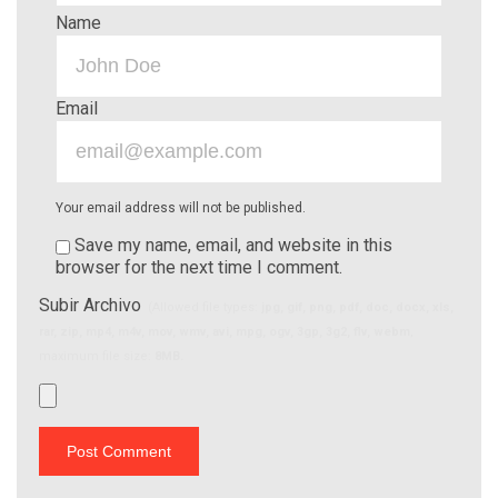
Name
Email
Your email address will not be published.
Save my name, email, and website in this
browser for the next time I comment.
Subir Archivo
(Allowed file types:
jpg, gif, png, pdf, doc, docx, xls,
rar, zip, mp4, m4v, mov, wmv, avi, mpg, ogv, 3gp, 3g2, flv, webm
,
maximum file size:
8MB.