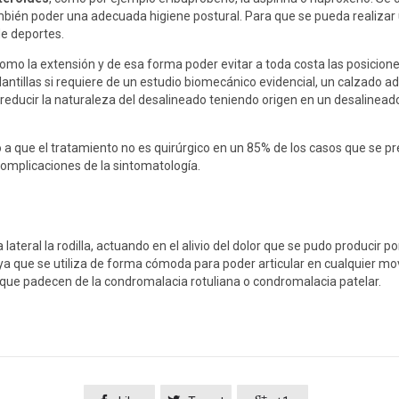
mbién poder una adecuada higiene postural. Para que se pueda realizar 
de deportes.
como la extensión y de esa forma poder evitar a toda costa las posicione
plantillas si requiere de un estudio biomecánico evidencial, un calzado 
e reducir la naturaleza del desalineado teniendo origen en un desalinea
ido a que el tratamiento no es quirúrgico en un 85% de los casos que se 
omplicaciones de la sintomatología.
a lateral la rodilla, actuando en el alivio del dolor que se pudo produci
a que se utiliza de forma cómoda para poder articular en cualquier mov
, que padecen de la condromalacia rotuliana o condromalacia patelar.