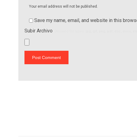
Your email address will not be published.
Save my name, email, and website in this browse
Subir Archivo
(Allowed file types:
jpg, gif, png, pdf, doc, docx, x