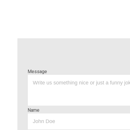
Message
Name