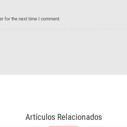
r for the next time I comment.
ls, rar, zip, mp4, m4v, mov, wmv, avi, mpg, ogv, 3gp, 3g2, flv, webm
, maximum file size
Artículos Relacionados