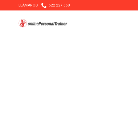

LLÁMANOS:
622 227 660