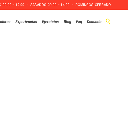
S: 09:00 – 19:00 · SÁBADOS: 09:00 – 14:00 · DOMINGOS: CERRADO
Skip

adores
Experiencias
Ejercicios
Blog
Faq
Contacto
to
content