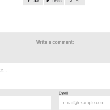



Like
Tweet
+1
Write a comment:
Email