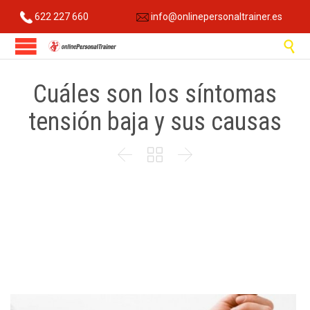
622 227 660
info@onlinepersonaltrainer.es

Cuáles son los síntomas
tensión baja y sus causas


