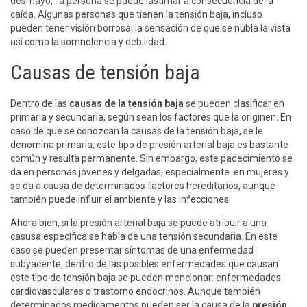
desmayo, la persona se puede lastimar a consecuencia de la
caída. Algunas personas que tienen la tensión baja, incluso
pueden tener visión borrosa, la sensación de que se nubla la vista
así como la somnolencia y debilidad.
Causas de tensión baja
Dentro de las
causas de la tensión baja
se pueden clasificar en
primaria y secundaria, según sean los factores que la originen. En
caso de que se conozcan la causas de la tensión baja, se le
denomina primaria, este tipo de presión arterial baja es bastante
común y resulta permanente. Sin embargo, este padecimiento se
da en personas jóvenes y delgadas, especialmente en mujeres y
se da a causa de determinados factores hereditarios, aunque
también puede influir el ambiente y las infecciones.
Ahora bien, si la presión arterial baja se puede atribuir a una
casusa específica se habla de una tensión secundaria. En este
caso se pueden presentar síntomas de una enfermedad
subyacente, dentro de las posibles enfermedades que causan
este tipo de tensión baja se pueden mencionar: enfermedades
cardiovasculares o trastorno endocrinos. Aunque también
determinados medicamentos pueden ser la causa de la
presión