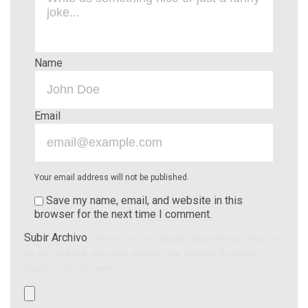
Name
Email
Your email address will not be published.
Save my name, email, and website in this
browser for the next time I comment.
Subir Archivo
(Allowed file types:
jpg, gif, png, pdf, doc, docx, xls,
rar, zip, mp4, m4v, mov, wmv, avi, mpg, ogv, 3gp, 3g2, flv, webm
,
maximum file size:
8MB.