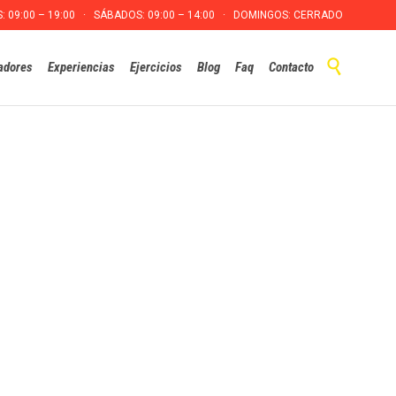
S: 09:00 – 19:00 · SÁBADOS: 09:00 – 14:00 · DOMINGOS: CERRADO
Skip

adores
Experiencias
Ejercicios
Blog
Faq
Contacto
to
content