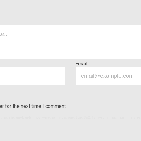
Email
r for the next time I comment.
ls, rar, zip, mp4, m4v, mov, wmv, avi, mpg, ogv, 3gp, 3g2, flv, webm
, maximum file size