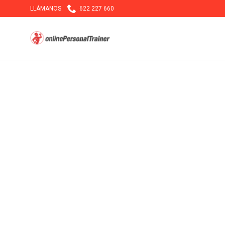

LLÁMANOS:
622 227 660