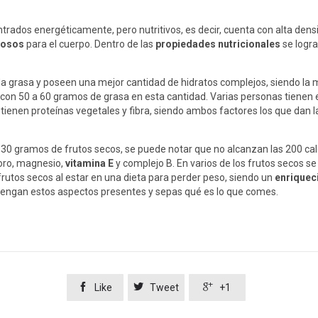
rados energéticamente, pero nutritivos, es decir, cuenta con alta den
iosos
para el cuerpo. Dentro de las
propiedades nutricionales
se logra
grasa y poseen una mejor cantidad de hidratos complejos, siendo la m
 con 50 a 60 gramos de grasa en esta cantidad. Varias personas tienen
 tienen proteínas vegetales y fibra, siendo ambos factores los que dan 
 30 gramos de frutos secos, se puede notar que no alcanzan las 200 cal
foro, magnesio,
vitamina E
y complejo B. En varios de los frutos secos se
rutos secos al estar en una dieta para perder peso, siendo un
enriquec
 tengan estos aspectos presentes y sepas qué es lo que comes.



Like
Tweet
+1