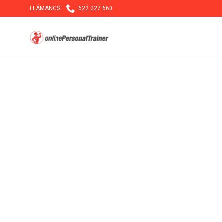

LLÁMANOS:
622 227 660