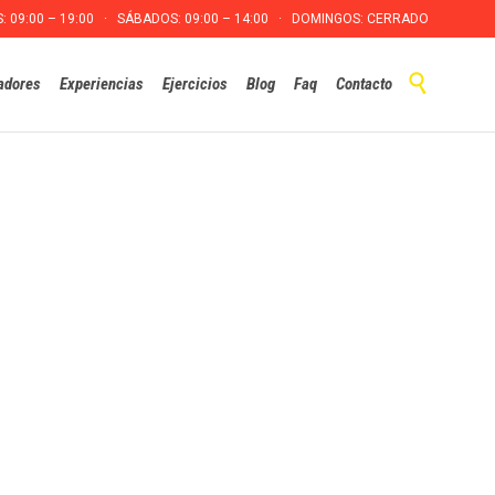
S: 09:00 – 19:00 · SÁBADOS: 09:00 – 14:00 · DOMINGOS: CERRADO
Skip

adores
Experiencias
Ejercicios
Blog
Faq
Contacto
to
content