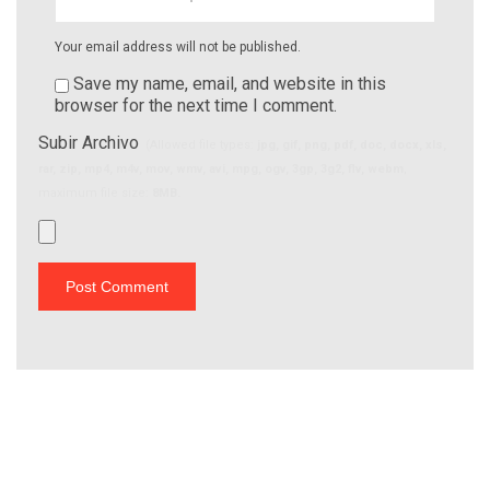
Your email address will not be published.
Save my name, email, and website in this
browser for the next time I comment.
Subir Archivo
(Allowed file types:
jpg, gif, png, pdf, doc, docx, xls,
rar, zip, mp4, m4v, mov, wmv, avi, mpg, ogv, 3gp, 3g2, flv, webm
,
maximum file size:
8MB.