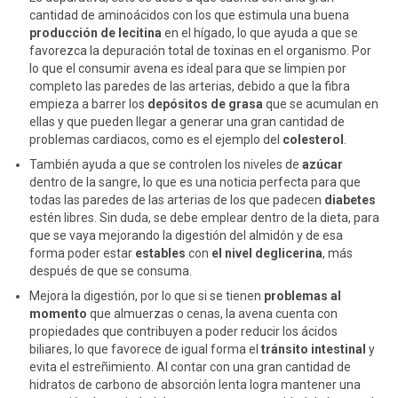
cantidad de aminoácidos con los que estimula una buena
producción de lecitina
en el hígado, lo que ayuda a que se
favorezca la depuración total de toxinas en el organismo. Por
lo que el consumir avena es ideal para que se limpien por
completo las paredes de las arterias, debido a que la fibra
empieza a barrer los
depósitos de grasa
que se acumulan en
ellas y que pueden llegar a generar una gran cantidad de
problemas cardiacos, como es el ejemplo del
colesterol
.
También ayuda a que se controlen los niveles de
azúcar
dentro de la sangre, lo que es una noticia perfecta para que
todas las paredes de las arterias de los que padecen
diabetes
estén libres. Sin duda, se debe emplear dentro de la dieta, para
que se vaya mejorando la digestión del almidón y de esa
forma poder estar
estables
con
el nivel deglicerina
, más
después de que se consuma.
Mejora la digestión, por lo que si se tienen
problemas al
momento
que almuerzas o cenas, la avena cuenta con
propiedades que contribuyen a poder reducir los ácidos
biliares, lo que favorece de igual forma el
tránsito intestinal
y
evita el estreñimiento. Al contar con una gran cantidad de
hidratos de carbono de absorción lenta logra mantener una