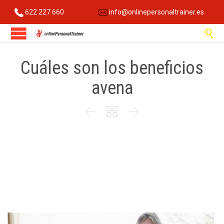
622 227 660
info@onlinepersonaltrainer.es

Cuáles son los beneficios
avena


